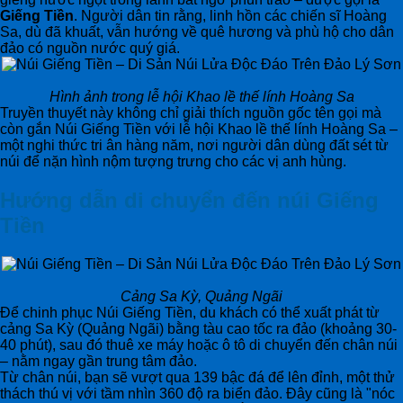
Giếng Tiền
. Người dân tin rằng, linh hồn các chiến sĩ Hoàng
Sa, dù đã khuất, vẫn hướng về quê hương và phù hộ cho dân
đảo có nguồn nước quý giá.
Hình ảnh trong lễ hội Khao lề thế lính Hoàng Sa
Truyền thuyết này không chỉ giải thích nguồn gốc tên gọi mà
còn gắn Núi Giếng Tiền với lễ hội Khao lề thế lính Hoàng Sa –
một nghi thức tri ân hàng năm, nơi người dân dùng đất sét từ
núi để nặn hình nộm tượng trưng cho các vị anh hùng.
Hướng dẫn di chuyển đến núi Giếng
Tiền
Cảng Sa Kỳ, Quảng Ngãi
Để chinh phục Núi Giếng Tiền, du khách có thể xuất phát từ
cảng Sa Kỳ (Quảng Ngãi) bằng tàu cao tốc ra đảo (khoảng 30-
40 phút), sau đó thuê xe máy hoặc ô tô di chuyển đến chân núi
– nằm ngay gần trung tâm đảo.
Từ chân núi, bạn sẽ vượt qua 139 bậc đá để lên đỉnh, một thử
thách thú vị với tầm nhìn 360 độ ra biển đảo. Đây cũng là "nóc