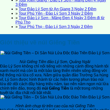
»
Tour Kiên Giang - Đảo Lý Sơn - Măng Đen 4 Ngày
3 Đêm
»
Tour Đảo Lý Sơn từ An Giang 3 Ngày 2 Đêm
»
Tour Phú Yên - Đảo Lý Sơn 3 Ngày 2 Đêm
»
Tour Đảo Lý Sơn - Măng Đen 4 Ngày 3 Đêm đi từ
Phú Thọ
»
Tour Phú Thọ - Đảo Lý Sơn 3 Ngày 2 Đêm
Giới thiệu về núi Giếng Tiền
Núi Giếng Tiền đảo Lý Sơn, Quảng Ngãi
Đảo Lý Sơn không chỉ nổi tiếng với những cánh đồng hành tỏi
xanh mướt mà còn là một bảo tàng thiên nhiên sống động với
hệ thống núi lửa cổ xưa. Nằm giữa quần đảo Trường Sa hùng
vĩ, Lý Sơn được hình thành từ các hiện tượng phun trào núi
lửa dữ dội cách đây hàng triệu năm, tạo nên năm ngọn núi lửa
chính trên đảo, trong đó
núi Giếng Tiền
là một trong những
tuyệt tác địa chất nổi bật nhất.
Hình ảnh chụp từ trên cao của núi Giếng Tiền