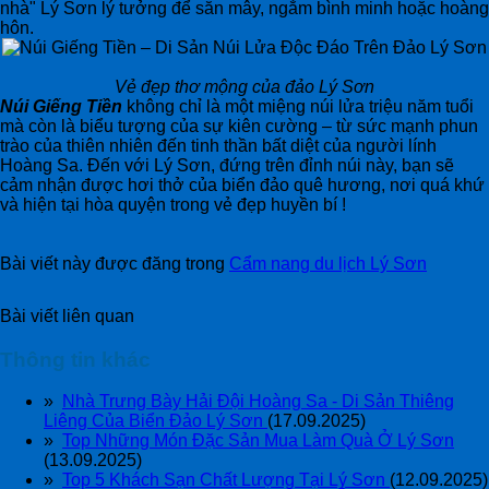
nhà" Lý Sơn lý tưởng để săn mây, ngắm bình minh hoặc hoàng
hôn.
Vẻ đẹp thơ mộng của đảo Lý Sơn
Núi Giếng Tiền
không chỉ là một miệng núi lửa triệu năm tuổi
mà còn là biểu tượng của sự kiên cường – từ sức mạnh phun
trào của thiên nhiên đến tinh thần bất diệt của người lính
Hoàng Sa. Đến với Lý Sơn, đứng trên đỉnh núi này, bạn sẽ
cảm nhận được hơi thở của biển đảo quê hương, nơi quá khứ
và hiện tại hòa quyện trong vẻ đẹp huyền bí !
Bài viết này được đăng trong
Cẩm nang du lịch Lý Sơn
Bài viết liên quan
Thông tin khác
»
Nhà Trưng Bày Hải Đội Hoàng Sa - Di Sản Thiêng
Liêng Của Biển Đảo Lý Sơn
(17.09.2025)
»
Top Những Món Đặc Sản Mua Làm Quà Ở Lý Sơn
(13.09.2025)
»
Top 5 Khách Sạn Chất Lượng Tại Lý Sơn
(12.09.2025)