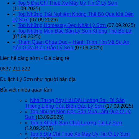
»
Top 5 Địa Chỉ Thuê Xe Máy Uy Tín Ở Lý Sơn
(11.09.2025)
»
Top Những Trải Nghiệm Không Thể Bỏ Qua Khi Đến
Lý Sơn
(07.09.2025)
»
Top Những Homestay Đẹp Nhất Lý Sơn
(07.09.2025)
»
Top Những Món Đặc Sản Lý Sơn Không Thể Bỏ Lỡ
(07.09.2025)
»
Tham Quan Chùa Đục – Hành Trình Tìm Về Sự An
Yên Giữa Biển Đảo Lý Sơn
(07.09.2025)
Liên hệ càng sớm - Giá càng rẻ
0837 211 222
Du lịch Lý Sơn như người bản địa
Bài viết nhiều quan tâm
»
Nhà Trưng Bày Hải Đội Hoàng Sa - Di Sản
Thiêng Liêng Của Biển Đảo Lý Sơn
(17.09.2025)
»
Top Những Món Đặc Sản Mua Làm Quà Ở Lý
Sơn
(13.09.2025)
»
Top 5 Khách Sạn Chất Lượng Tại Lý Sơn
(12.09.2025)
»
Top 5 Địa Chỉ Thuê Xe Máy Uy Tín Ở Lý Sơn