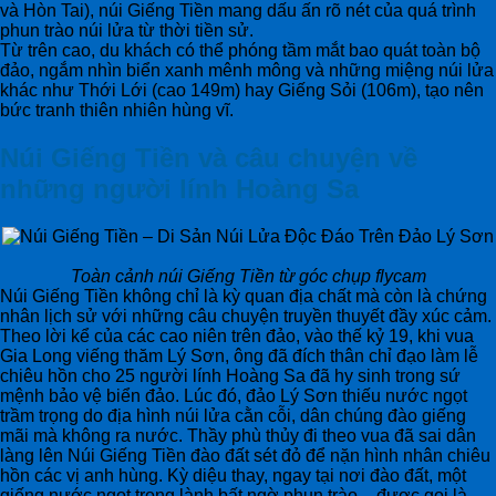
và Hòn Tai), núi Giếng Tiền mang dấu ấn rõ nét của quá trình
phun trào núi lửa từ thời tiền sử.
Từ trên cao, du khách có thể phóng tầm mắt bao quát toàn bộ
đảo, ngắm nhìn biển xanh mênh mông và những miệng núi lửa
khác như Thới Lới (cao 149m) hay Giếng Sỏi (106m), tạo nên
bức tranh thiên nhiên hùng vĩ.
Núi Giếng Tiền và câu chuyện về
những người lính Hoàng Sa
Toàn cảnh núi Giếng Tiền từ góc chụp flycam
Núi Giếng Tiền không chỉ là kỳ quan địa chất mà còn là chứng
nhân lịch sử với những câu chuyện truyền thuyết đầy xúc cảm.
Theo lời kể của các cao niên trên đảo, vào thế kỷ 19, khi vua
Gia Long viếng thăm Lý Sơn, ông đã đích thân chỉ đạo làm lễ
chiêu hồn cho 25 người lính Hoàng Sa đã hy sinh trong sứ
mệnh bảo vệ biển đảo. Lúc đó, đảo Lý Sơn thiếu nước ngọt
trầm trọng do địa hình núi lửa cằn cỗi, dân chúng đào giếng
mãi mà không ra nước. Thầy phù thủy đi theo vua đã sai dân
làng lên Núi Giếng Tiền đào đất sét đỏ để nặn hình nhân chiêu
hồn các vị anh hùng. Kỳ diệu thay, ngay tại nơi đào đất, một
giếng nước ngọt trong lành bất ngờ phun trào – được gọi là