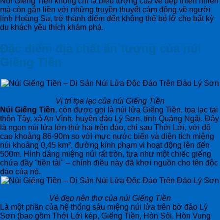
Núi Giếng Tiền không chỉ là biểu tượng của vẻ đẹp thiên nhiên
mà còn gắn liền với những truyền thuyết cảm động về người
lính Hoàng Sa, trở thành điểm đến không thể bỏ lỡ cho bất kỳ
du khách yêu thích khám phá.
Đặc điểm địa chất ấn tượng của núi
Giếng Tiền
Vị trí tọa lạc của núi Giếng Tiền
Núi Giếng Tiền
, còn được gọi là núi lửa Giếng Tiền, tọa lạc tại
thôn Tây, xã An Vĩnh, huyện đảo Lý Sơn, tỉnh Quảng Ngãi. Đây
là ngọn núi lửa lớn thứ hai trên đảo, chỉ sau Thới Lới, với độ
cao khoảng 86-90m so với mực nước biển và diện tích miệng
núi khoảng 0,45 km², đường kính phạm vi hoạt động lên đến
500m. Hình dáng miệng núi rất tròn, tựa như một chiếc giếng
chứa đầy "tiền tài" – chính điều này đã khơi nguồn cho tên độc
đáo của nó.
Vẻ đẹp nên thơ của núi Giếng Tiền
Là một phần của hệ thống sáu miệng núi lửa trên bờ đảo Lý
Sơn (bao gồm Thới Lới kép, Giếng Tiền, Hòn Sỏi, Hòn Vung