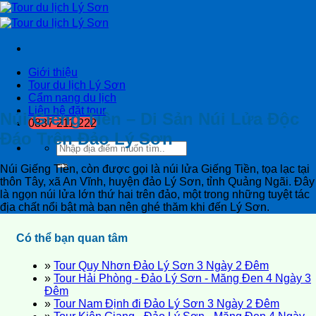
Giới thiệu
Tour du lịch Lý Sơn
Cẩm nang du lịch
Liên hệ đặt tour
Núi Giếng Tiền – Di Sản Núi Lửa Độc
0837 211 222
Đáo Trên Đảo Lý Sơn
Tìm
kiếm:
Núi Giếng Tiền, còn được gọi là núi lửa Giếng Tiền, tọa lạc tại
thôn Tây, xã An Vĩnh, huyện đảo Lý Sơn, tỉnh Quảng Ngãi. Đây
là ngọn núi lửa lớn thứ hai trên đảo, một trong những tuyệt tác
địa chất nổi bật mà bạn nên ghé thăm khi đến Lý Sơn.
Có thể bạn quan tâm
»
Tour Quy Nhơn Đảo Lý Sơn 3 Ngày 2 Đêm
»
Tour Hải Phòng - Đảo Lý Sơn - Măng Đen 4 Ngày 3
Đêm
»
Tour Nam Định đi Đảo Lý Sơn 3 Ngày 2 Đêm