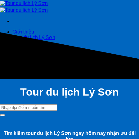
Giới thiệu
Tour du lịch Lý Sơn
Cẩm nang du lịch
Liên hệ đặt tour
0837 211 222
Tìm
kiếm:
Tour du lịch Lý Sơn
Tìm
kiếm:
Tìm kiếm tour du lịch Lý Sơn ngay hôm nay nhận ưu đãi
lớn